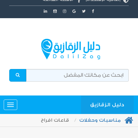
دليل الزقازيق
مناسبات وحفلات
قاعات افراح