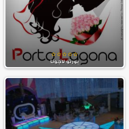
بورتو لاجونا